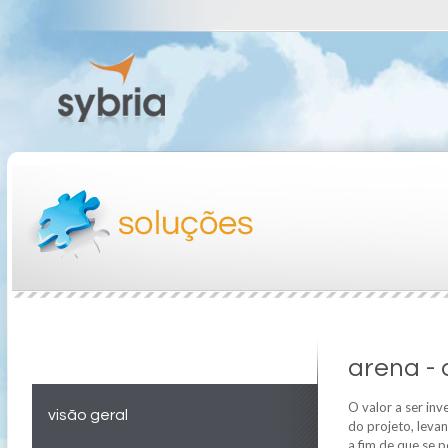
arena -
O valor a ser in
visão geral
do projeto, leva
a fim de que se 