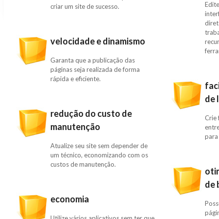
Edit
criar um site de sucesso.
inter
dire
trab
velocidade e dinamismo
recu
ferr
Garanta que a publicação das
páginas seja realizada de forma
rápida e eficiente.
fac
de 
redução do custo de
Crie 
manutenção
entre
para
Atualize seu site sem depender de
um técnico, economizando com os
custos de manutenção.
oti
de 
economia
Poss
pági
Utilize vários aplicativos sem ter que