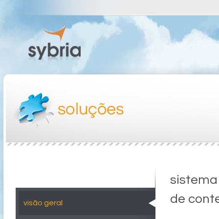
sistema
de cont
visão geral