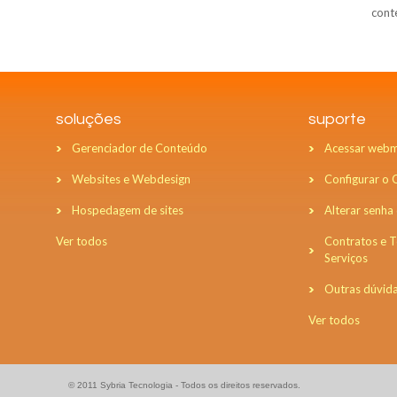
cont
soluções
suporte
Gerenciador de Conteúdo
Acessar webm
Websites e Webdesign
Configurar o
Hospedagem de sites
Alterar senha
Ver todos
Contratos e 
Serviços
Outras dúvid
Ver todos
© 2011 Sybria Tecnologia - Todos os direitos reservados.