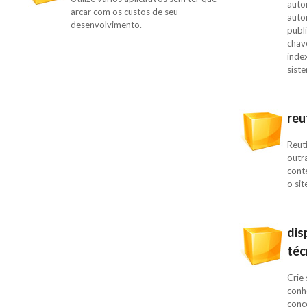
auto
arcar com os custos de seu
auto
desenvolvimento.
publ
chav
inde
sist
reu
Reut
outr
cont
o sit
dis
téc
Crie
conh
conc