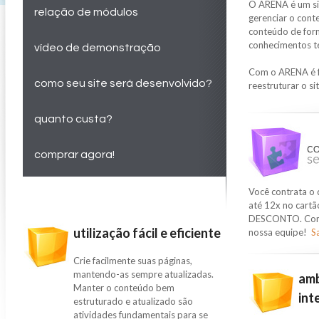
O ARENA é um si
relação de módulos
gerenciar o cont
conteúdo de form
conhecimentos t
vídeo de demonstração
Com o ARENA é fác
como seu site será desenvolvido?
reestruturar o s
quanto custa?
comprar agora!
Você contrata o
até 12x no cartã
DESCONTO. Como c
utilização fácil e eficiente
nossa equipe!
S
Crie facilmente suas páginas,
mantendo-as sempre atualizadas.
amb
Manter o conteúdo bem
int
estruturado e atualizado são
atividades fundamentais para se