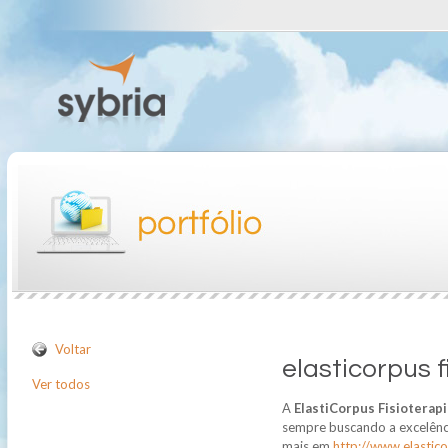
Voltar
elasticorpus f
Ver todos
A
ElastiCorpus Fisioterapi
sempre buscando a excelênci
mais em
http://www.elastic