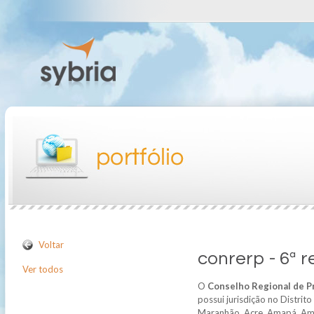
Voltar
conrerp - 6ª r
Ver todos
O
Conselho Regional de Pr
possui jurisdição no Distrit
Maranhão, Acre, Amapá, Ama