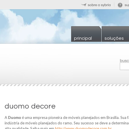
principal
soluções
duomo decore
A
Duomo
é uma empresa pioneira de móveis planejados em Brasília. Sua f
indústria de móveis planejados do ramo. Seu sucesso se deve a determin
alta qualidade. Saiba mais em
http://www.duomodecore.com.br
.