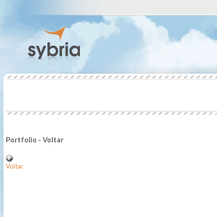
Portfolio - Voltar
Voltar